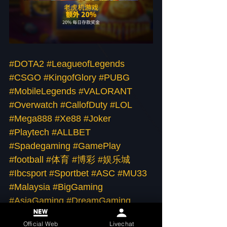
#DOTA2
#LeagueofLegends
#CSGO
#KingofGlory
#PUBG
#MobileLegends
#VALORANT
#Overwatch
#CallofDuty
#LOL
#Mega888
#Xe88
#Joker
#Playtech
#ALLBET
#Spadegaming
#GamePlay
#football
#体育
#博彩
#娱乐城
#Ibcsport
#Sportbet
#ASC
#MU33
#Malaysia
#BigGaming
#AsiaGaming
#DreamGaming
#EvolutionGaming
#WM
Official Web
Livechat