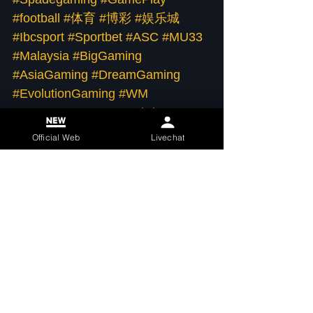
#football
#体育
#博彩
#娱乐城
#Ibcsport
#Sportbet
#ASC
#MU33
#Malaysia
#BigGaming
#AsiaGaming
#DreamGaming
#EvolutionGaming
#WM
#SexyBaccarat
#CrowdPlay
#Microgaming
#PragmaticPlay
Official Web
Livechat
#MarioClub
#PSBet
#GDLotto
#888King
#918Kiss
#Pussy888
About Us
Advertise with us
Terms & Conditions
PARTNERSHIP