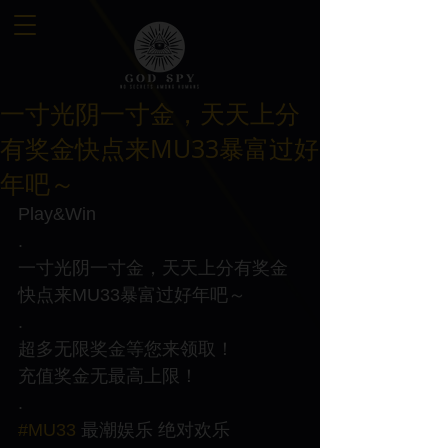
一寸光阴一寸金，天天上分
有奖金快点来MU33暴富过好
年吧～
Play&Win
.
一寸光阴一寸金，天天上分有奖金
快点来MU33暴富过好年吧～
.
超多无限奖金等您来领取！
充值奖金无最高上限！
.
#MU33
 最潮娱乐 绝对欢乐