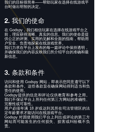
我们的目标很简单——帮助玩家在选择在线游戏平
台时做出明智的决定。
2. 我们的使命
在 Godspy，我们相信玩家在选择在线游戏平台之
前，理应获得清晰、真实的信息。我们的使命是提
供公正的评测、实用的见解和全面的指南，帮助用
户安全、负责地探索在线游戏世界。
我们力求在平台上发布的每一篇评论中保持透明，
并确保我们的内容反映我们所介绍平台的准确和最
新信息。
3. 条款和条件
访问和使用 Godspy 网站，即表示您同意遵守以下
条款和条件。这些条款旨在确保网站得到适当和负
责任的使用。
Godspy提供的信息和评论仅供教育和参考之用。
我们不保证平台上所列任何第三方网站的准确性、
完整性或可靠性。
用户必须年满 18 岁或达到其所在司法管辖区的法
定年龄要求才能访问在线游戏平台。
Godspy 对因使用我们平台上列出或评论的第三方
网站而可能发生的任何损失、损害或纠纷概不负
责。