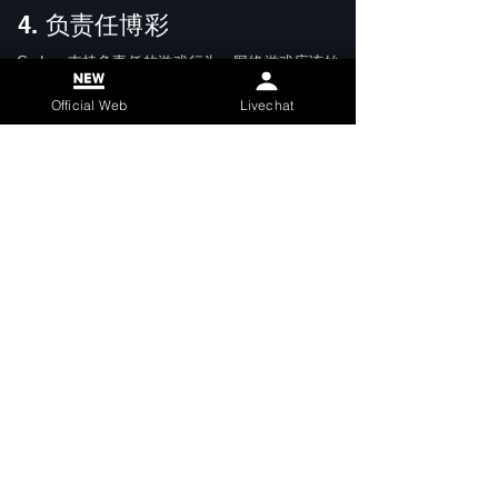
4. 负责任博彩
Godspy支持负责任的游戏行为。网络游戏应该始
终被视为一种娱乐方式，而不是一种赚钱的途径。
如果您觉得赌博可能影响到您的个人生活、财务状
Official Web
Livechat
况或身心健康，我们强烈建议您寻求专业帮助，并
考虑暂停赌博活动。
关于我们
与我们合作投放广告
条款及细则
合伙
版权所有
godspy
@ 2026。保留所有权利。