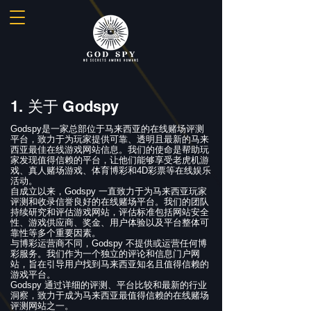
1. 关于 Godspy
Godspy是一家总部位于马来西亚的在线赌场评测
平台，致力于为玩家提供可靠、透明且最新的马来
西亚最佳在线游戏网站信息。我们的使命是帮助玩
家发现值得信赖的平台，让他们能够享受老虎机游
戏、真人赌场游戏、体育博彩和4D彩票等在线娱乐
活动。
自成立以来，Godspy 一直致力于为马来西亚玩家
评测和收录信誉良好的在线赌场平台。我们的团队
持续研究和评估游戏网站，评估标准包括网站安全
性、游戏供应商、奖金、用户体验以及平台整体可
靠性等多个重要因素。
与博彩运营商不同，Godspy 不提供或运营任何博
彩服务。我们作为一个独立的评论和信息门户网
站，旨在引导用户找到马来西亚知名且值得信赖的
游戏平台。
Godspy 通过详细的评测、平台比较和最新的行业
洞察，致力于成为马来西亚最值得信赖的在线赌场
评测网站之一。