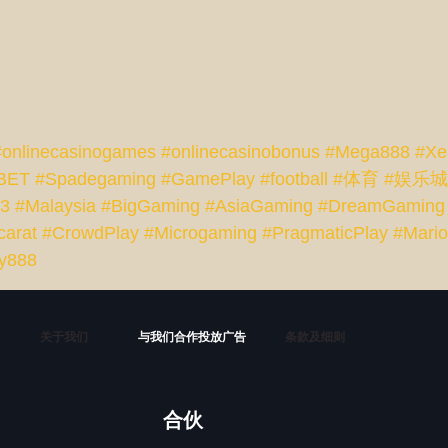
#onlinecasinogames
#onlinecasinobonus
#Mega888
#Xe
BET
#Spadegaming
#GamePlay
#football
#体育
#娱乐城
3
#Malaysia
#BigGaming
#AsiaGaming
#DreamGaming
arat
#CrowdPlay
#Microgaming
#PragmaticPlay
#Mari
y888
关于我们
与我们合作投放广告
条款及细则
合伙