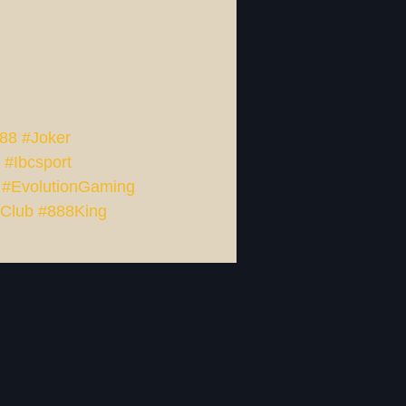
88
#Joker
#Ibcsport
#EvolutionGaming
oClub
#888King