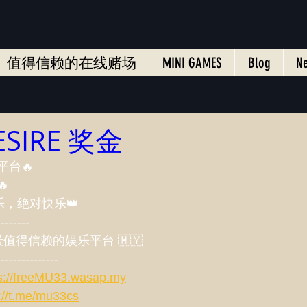
值得信赖的在线赌场
MINI GAMES
Blog
N
ESIRE 奖金
平台🔥

乐，绝对快乐👑
--------
亚最值得信赖的娱乐平台 🇲🇾
---------------
ps://freeMU33.wasap.my
://t.me/mu33cs