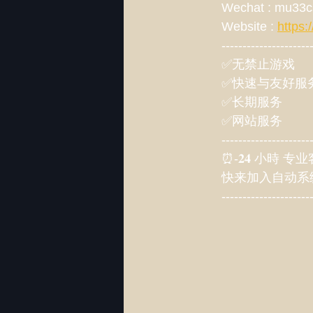
Wechat : mu33c
Website : 
https
---------------------
✅无禁止游戏
✅快速与友好服
✅长期服务
✅网站服务
---------------------
⏰-𝟐𝟒 小時 
快来加入自动系
---------------------